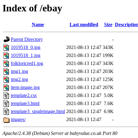
Index of /ebay
Name
Last modified
Size
Descriptio
Parent Directory
-
1019518_0.jpg
2021-08-13 12:47
343K
1019518_1.jpg
2021-08-13 12:47
199K
folkloricred1.jpg
2021-08-13 12:47
343K
img1.jpg
2021-08-13 12:47
203K
img2.jpg
2021-08-13 12:47
125K
item-image.jpg
2021-08-13 12:47
207K
template2.css
2021-08-13 12:47
5.0K
template3.html
2021-08-13 12:47
7.6K
template3_singleimage.html
2021-08-13 12:47
6.9K
images/
2021-08-13 12:47
-
Apache/2.4.38 (Debian) Server at babyvalue.co.uk Port 80